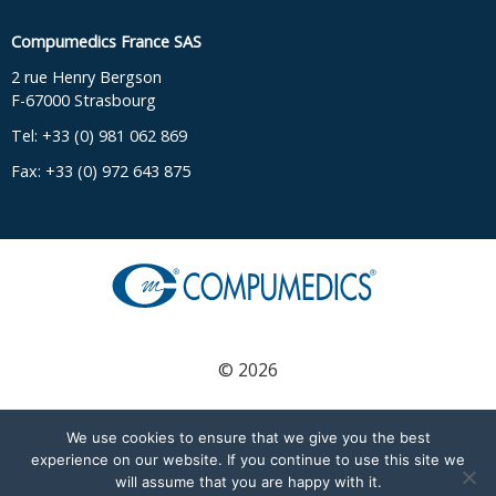
Compumedics France SAS
2 rue Henry Bergson
F-67000 Strasbourg
Tel: +33 (0) 981 062 869
Fax: +33 (0) 972 643 875
© 2026
We use cookies to ensure that we give you the best
English
(
Englisch
)
Français
(
Französisch
)
experience on our website. If you continue to use this site we
will assume that you are happy with it.
Deutsch