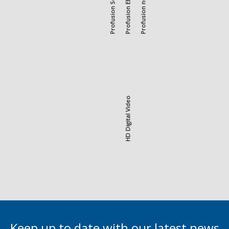
Profusion EEG Software
Profusion neXus 360
HD Digital Video
Keep up to date with our latest news